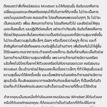
ต้องบอกว่าสิ่งที่
คอร์สอบรม Mindset
จะให้กับคุณนั้น อันดับแรกคือการ
เปลี่ยนมุมมองและทัศนคติของคุณให้ไปในทางที่ดีมากขึ้น ไม่ว่าจะเป็นการ
มองในมุมของตัวเอง คนรอบข้าง ไปจนถึงคนคนพบเจอในทุกๆ วัน ไม่ว่าจะ
เป็นครอบครัว เพื่อน สังคมการทำงาน ไปจนถึงคนทั่วไป และยังช่วยให้คุณ
มองเห็นคนอื่นๆ และปฏิบัติต่อคนอื่นๆ อย่างเท่าเทียมกัน อันดับที่สองคือการ
ที่ช่วยให้คุณมองเห็นโลกแห่งความเป็นจริงในมุมมองที่มีความสุขมากยิ่งขึ้น
ไม่ว่าจะเป็นความสุขในสิ่งเล็กๆ น้อยๆ หรือเรื่องราวใหญ่ๆ ก็ตาม และที่
สำคัญคือการคำนึงถึงผลกระทบต่อผู้อื่นในด้านต่างๆ เพื่อป้องกันไม่ให้ผู้อื่น
ได้รับผลกระทบจากการกระทำของตัวเองก็ตาม อันดับที่สามคือจะเป็นตัวช่วย
ในการทำงานให้มีความสุขมากยิ่งขึ้น เพราะการทำงานต่างมีความเครียด
แล้วก็คงไม่มีใครที่อยากให้ตัวเองเครียดไปกับงานตลอดเวลา
คอร์สอบรม
Mindset
นี้จะเข้ามาช่วยให้คุณมองเห็นเรื่องราวเล็กๆ ที่ทำให้คุณยิ้มและมี
ความสุขขึ้นมาได้อีกครั้งหนึ่ง และเมื่อพนักงานในองค์กรทำงานอย่างมีความ
สุขแล้วนั้น ก็จะส่งผลออกมาทางผลิตภัณฑ์และชิ้นงานนั้นๆ ที่เป็นหนึ่งในตัว
ช่วยที่จะทำให้องค์กรประสบความสำเร็จตามเป้าหมายที่ตั้งเอาไว้อีกด้วย
ถ้าหากคุณเป็นคนหนึ่งที่กำลังมองหา
คอร์สอบรม Mindset
ให้กับตัวเอง
หรือให้กับองค์กรของคุณ ก็ต้องบอกว่าเป็นตัวเลือกที่ดีที่จะใช้ในการ