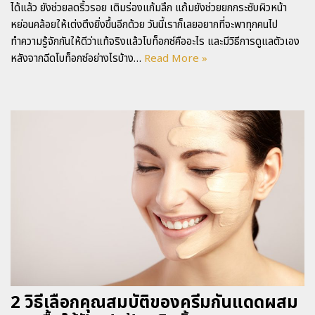
ได้แล้ว ยังช่วยลดริ้วรอย เติมร่องแก้มลึก แถ้มยังช่วยยกกระชับผิวหน้า
หย่อนคล้อยให้เต่งตึงยิ่งขึ้นอีกด้วย วันนี้เราก็เลยอยากที่จะพาทุกคนไป
ทำความรู้จักกันให้ดีว่าแท้จริงแล้วโบท็อกซ์คืออะไร และมีวิธีการดูแลตัวเอง
หลังจากฉีดโบท็อกซ์อย่างไรบ้าง…
Read More »
2 วิธีเลือกคุณสมบัติของครีมกันแดดผสม