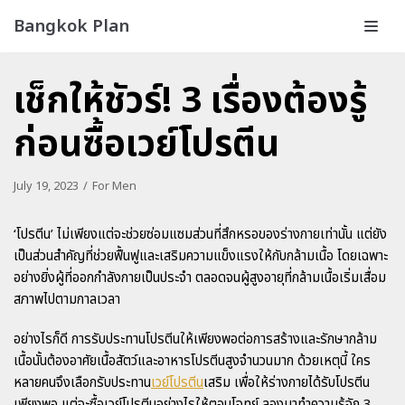
Bangkok Plan
Skip
to
เช็กให้ชัวร์! 3 เรื่องต้องรู้
content
ก่อนซื้อเวย์โปรตีน
July 19, 2023
For Men
‘โปรตีน’ ไม่เพียงแต่จะช่วยซ่อมแซมส่วนที่สึกหรอของร่างกายเท่านั้น แต่ยัง
เป็นส่วนสำคัญที่ช่วยฟื้นฟูและเสริมความแข็งแรงให้กับกล้ามเนื้อ โดยเฉพาะ
อย่างยิ่งผู้ที่ออกกำลังกายเป็นประจำ ตลอดจนผู้สูงอายุที่กล้ามเนื้อเริ่มเสื่อม
สภาพไปตามกาลเวลา
อย่างไรก็ดี การรับประทานโปรตีนให้เพียงพอต่อการสร้างและรักษากล้าม
เนื้อนั้นต้องอาศัยเนื้อสัตว์และอาหารโปรตีนสูงจำนวนมาก ด้วยเหตุนี้ ใคร
หลายคนจึงเลือกรับประทาน
เวย์โปรตีน
เสริม เพื่อให้ร่างกายได้รับโปรตีน
เพียงพอ แต่จะซื้อเวย์โปรตีนอย่างไรให้ตอบโจทย์ ลองมาทำความรู้จัก 3